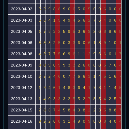
2023-04-02
5
5
9
8
8
9
6
6
5
0
5
6
9
6
0
0
0
2023-04-03
5
6
4
1
5
4
9
4
5
6
2
7
6
4
0
6
6
2023-04-05
1
7
8
3
2
5
9
5
3
6
9
2
6
8
8
6
5
2023-04-06
8
8
3
2
5
0
3
3
6
0
6
1
8
9
1
0
1
2023-04-08
4
5
7
7
5
6
9
6
1
1
2
9
6
6
6
1
7
2023-04-09
8
0
9
0
9
9
3
3
2
6
8
6
8
5
7
6
4
2023-04-10
2
7
2
4
6
0
7
7
6
6
3
1
4
5
1
6
7
2023-04-12
1
9
4
6
1
4
8
3
6
4
1
7
3
1
1
4
5
2023-04-13
1
4
0
3
3
3
2
5
5
2
7
8
5
4
2
5
7
2023-04-15
7
8
6
7
4
5
8
4
3
8
2
2
3
5
8
8
7
2023-04-16
9
2
2
6
8
3
1
4
9
0
9
8
0
8
4
0
4