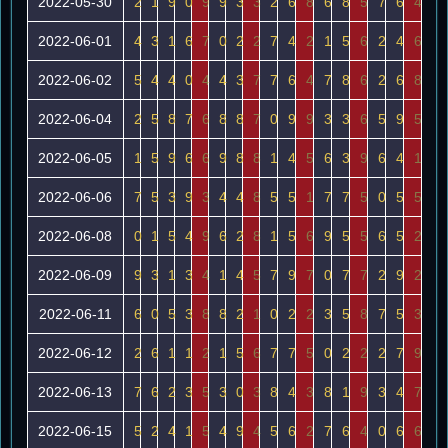
2022-05-30
2
1
9
0
9
9
3
3
2
6
8
6
8
5
7
6
4
2022-06-01
4
3
1
6
7
0
2
2
7
4
2
1
5
6
2
4
6
2022-06-02
5
4
4
0
4
4
3
7
7
6
4
7
8
6
2
6
8
2022-06-04
2
5
8
7
6
8
8
7
0
9
9
3
3
6
5
9
5
2022-06-05
1
5
9
6
6
9
8
8
1
4
5
6
3
9
6
4
1
2022-06-06
7
5
3
9
3
4
4
8
5
5
1
7
7
5
0
5
5
2022-06-08
0
1
5
4
9
6
2
8
1
5
6
9
5
5
6
5
2
2022-06-09
9
3
1
3
4
1
4
5
7
9
7
0
7
7
2
9
2
2022-06-11
6
0
5
3
8
8
2
1
0
2
2
3
5
8
7
5
3
2022-06-12
2
6
1
1
2
1
5
6
7
7
5
0
2
2
2
7
9
2022-06-13
7
6
2
3
5
3
0
3
8
4
3
8
1
9
3
4
7
2022-06-15
5
2
4
1
5
4
9
4
5
6
2
7
6
4
0
6
6