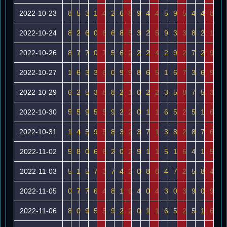
2022-10-23
8
5
3
1
4
2
6
8
9
4
4
5
9
5
4
4
8
2022-10-24
8
2
6
0
6
6
8
5
3
2
5
9
3
3
8
2
1
2022-10-26
8
7
7
0
7
5
6
2
2
2
4
2
9
2
7
2
9
2022-10-27
1
6
3
3
6
0
9
9
8
6
5
1
6
7
3
6
9
2022-10-29
6
2
5
3
8
8
2
1
0
2
2
3
5
8
7
5
3
2022-10-30
5
5
9
5
5
9
2
2
0
1
1
6
5
2
5
1
6
2022-10-31
1
4
5
9
5
8
3
2
3
7
1
3
8
2
8
7
6
2022-11-02
5
8
0
6
6
2
0
2
9
1
1
5
1
6
4
1
5
2022-11-03
5
1
5
7
3
7
4
2
0
8
8
4
7
2
5
8
4
2022-11-05
0
7
7
6
4
8
1
9
4
0
4
3
0
3
9
0
9
2022-11-06
8
0
9
5
5
9
2
2
0
1
1
6
5
2
5
1
6