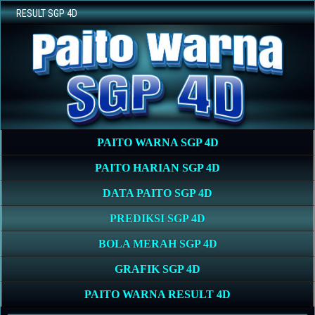
RESULT SGP 4D
PAITO WARNA SGP 4D
PAITO HARIAN SGP 4D
DATA PAITO SGP 4D
PREDIKSI SGP 4D
BOLA MERAH SGP 4D
GRAFIK SGP 4D
PAITO WARNA RESULT 4D