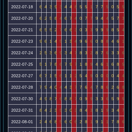
2022-07-18
6
4
3
9
3
4
4
8
5
5
1
7
7
5
0
5
5
2022-07-20
6
2
5
8
4
6
7
4
0
7
7
9
4
4
5
7
3
2022-07-21
6
5
5
2
7
6
6
3
0
3
3
9
9
9
8
5
4
2022-07-23
9
6
1
4
5
1
3
4
9
6
6
0
8
8
4
6
1
2022-07-24
2
5
3
6
9
3
4
7
8
3
2
8
7
6
3
3
6
2022-07-25
5
1
7
8
6
7
9
7
1
8
9
4
6
1
6
8
5
2022-07-27
6
7
1
5
6
1
1
2
5
4
9
0
0
0
0
4
4
2022-07-28
7
9
4
0
4
4
3
7
7
6
4
7
8
6
2
6
8
2022-07-30
4
9
8
7
6
8
8
7
0
9
9
3
3
6
5
9
5
2022-07-31
8
4
2
3
5
3
0
3
8
4
3
8
1
9
3
4
7
2022-08-01
2
4
6
8
5
6
0
6
2
8
1
9
1
1
7
8
6