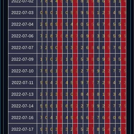
2022-07-02
7
8
4
4
8
3
9
3
8
1
9
8
6
5
3
1
4
2022-07-03
0
5
0
1
1
0
5
5
9
5
5
1
2
3
4
5
9
2022-07-04
2
5
8
9
8
9
4
4
0
5
5
6
7
4
5
5
1
2022-07-06
7
2
8
7
6
8
8
7
0
9
9
3
3
6
5
9
5
2022-07-07
7
2
9
0
9
9
3
3
2
6
8
6
8
5
7
6
4
2022-07-09
1
7
0
2
2
1
6
7
5
3
8
0
9
9
3
5
8
2022-07-10
7
5
6
1
7
6
5
2
2
7
9
9
2
2
7
7
5
2022-07-11
9
9
4
2
6
4
5
9
9
7
7
7
2
9
4
7
2
2022-07-13
2
7
2
3
5
3
0
3
8
4
3
8
1
9
3
4
7
2022-07-14
5
5
6
1
7
6
5
2
2
7
9
9
2
2
7
7
5
2022-07-16
7
0
4
1
5
4
9
4
5
6
2
7
6
4
0
6
6
2022-07-17
9
3
0
3
3
3
2
5
5
2
7
8
5
4
2
5
7