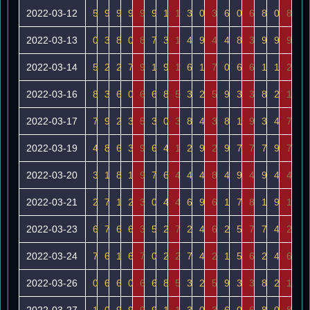
2022-03-12
5
9
9
9
9
9
1
1
3
0
3
6
0
6
8
0
8
2022-03-13
0
3
8
0
8
7
3
1
4
9
4
4
8
3
9
9
9
2022-03-14
5
2
2
7
9
1
9
1
6
1
7
0
6
6
1
1
2
2022-03-16
8
3
6
0
6
6
8
5
3
2
5
9
3
3
8
2
1
2022-03-17
7
9
2
3
5
3
0
3
8
4
3
8
1
9
3
4
7
2022-03-19
4
8
6
3
9
6
4
1
2
9
2
9
7
7
7
9
7
2022-03-20
3
1
8
1
9
7
6
4
4
4
8
4
9
4
9
4
4
2022-03-21
2
7
1
2
3
0
4
4
6
9
6
1
7
8
1
9
1
2022-03-23
6
7
6
6
3
5
2
7
2
4
6
2
5
7
7
4
2
2022-03-24
7
6
1
6
7
0
2
2
7
4
2
1
5
6
2
4
6
2022-03-26
0
6
6
0
6
6
8
5
3
2
5
9
3
3
8
2
1
2022-03-27
1
0
9
9
9
9
1
1
3
0
3
6
0
6
8
0
8