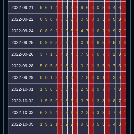
2022-09-21
5
6
1
4
5
1
3
4
9
6
6
0
8
8
4
6
1
2022-09-22
0
9
8
7
6
8
8
7
0
9
9
3
3
6
5
9
5
2022-09-24
0
8
9
2
2
9
5
5
4
7
2
6
2
8
9
7
7
2022-09-25
0
9
9
5
5
9
2
2
0
1
1
6
5
2
5
1
6
2022-09-26
3
7
1
3
4
1
4
5
7
9
7
0
7
7
2
9
2
2022-09-28
5
0
5
3
8
8
2
1
0
2
2
3
5
8
7
5
3
2022-09-29
0
0
1
8
9
1
0
1
7
8
6
0
1
1
2
8
1
2022-10-01
1
5
6
3
9
6
4
1
2
9
2
9
7
7
7
9
7
2022-10-02
1
5
5
9
5
8
3
2
3
7
1
3
8
2
8
7
6
2022-10-03
6
2
8
4
3
8
6
5
2
3
5
3
9
3
7
3
1
2022-10-05
1
9
2
1
3
2
2
4
9
3
3
5
5
1
4
3
7