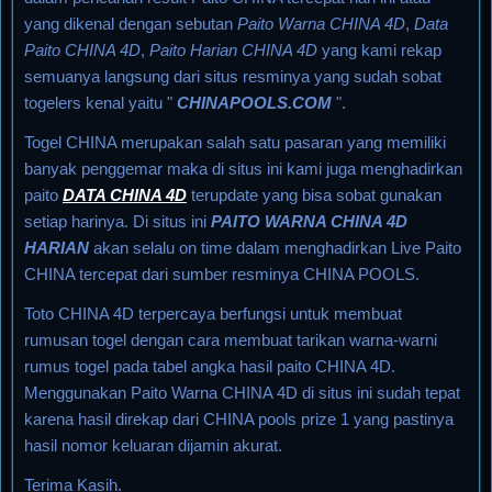
yang dikenal dengan sebutan
Paito Warna CHINA 4D
,
Data
Paito CHINA 4D
,
Paito Harian CHINA 4D
yang kami rekap
semuanya langsung dari situs resminya yang sudah sobat
togelers kenal yaitu "
CHINAPOOLS.COM
".
Togel CHINA merupakan salah satu pasaran yang memiliki
banyak penggemar maka di situs ini kami juga menghadirkan
paito
DATA CHINA 4D
terupdate yang bisa sobat gunakan
setiap harinya. Di situs ini
PAITO WARNA CHINA 4D
HARIAN
akan selalu on time dalam menghadirkan Live Paito
CHINA tercepat dari sumber resminya CHINA POOLS.
Toto CHINA 4D terpercaya berfungsi untuk membuat
rumusan togel dengan cara membuat tarikan warna-warni
rumus togel pada tabel angka hasil paito CHINA 4D.
Menggunakan Paito Warna CHINA 4D di situs ini sudah tepat
karena hasil direkap dari CHINA pools prize 1 yang pastinya
hasil nomor keluaran dijamin akurat.
Terima Kasih.