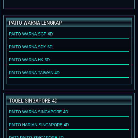
PAITO WARNA LENGKAP
PAITO WARNA SGP 4D
PAITO WARNA SDY 6D
PAITO WARNA HK 6D
PAITO WARNA TAIWAN 4D
TOGEL SINGAPORE 4D
PAITO WARNA SINGAPORE 4D
PAITO HARIAN SINGAPORE 4D
DATA PAITO SINGAPORE 4D