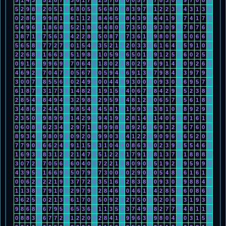
5
2
9
8
8
2
0
5
1
6
6
8
0
5
5
5
6
8
0
8
8
3
9
7
7
1
2
2
3
5
4
3
1
3
4
0
2
8
6
5
9
9
8
1
9
6
1
1
2
3
8
4
6
5
2
8
4
3
9
3
4
4
1
9
1
7
4
1
7
8
5
4
9
6
6
1
8
6
8
5
5
2
1
8
9
6
4
8
0
8
7
3
5
0
5
9
3
0
9
9
7
8
7
6
4
3
8
7
1
8
7
5
6
3
9
4
2
2
8
1
5
0
8
7
6
7
3
6
1
7
9
8
0
9
9
5
0
6
6
3
5
6
5
8
4
7
7
2
7
9
0
1
5
4
9
3
5
2
1
3
2
0
3
3
6
6
1
6
4
1
5
9
1
0
1
2
2
6
8
5
1
6
6
3
9
5
1
9
8
8
1
0
5
9
5
6
5
0
1
1
9
1
2
5
7
6
0
2
5
7
0
9
1
6
7
9
9
6
9
6
7
0
6
4
1
1
8
0
2
2
8
0
2
9
2
6
9
1
4
5
0
9
2
6
8
4
6
9
2
2
7
0
4
7
2
0
5
6
7
4
0
5
9
4
4
6
9
1
3
4
7
9
8
4
3
3
9
7
9
7
3
0
0
7
7
8
5
5
6
2
0
2
4
9
4
0
0
4
4
8
9
3
0
0
0
0
9
3
0
3
6
9
5
7
3
6
1
8
7
6
3
1
7
3
1
1
4
8
2
1
1
9
1
5
6
4
0
6
7
4
8
4
2
9
2
5
2
3
8
2
2
8
5
4
9
8
4
9
4
4
3
2
9
8
8
2
9
5
9
5
4
8
1
2
3
0
6
5
7
3
5
6
1
8
9
3
4
8
6
5
2
4
4
3
7
9
8
5
4
9
4
5
8
1
9
1
9
9
3
3
3
8
1
0
1
8
9
2
9
2
2
3
5
0
5
9
8
9
9
9
1
4
2
9
2
9
4
1
9
1
2
8
1
4
5
1
4
0
6
6
8
1
6
1
7
0
6
0
8
8
6
2
3
4
7
2
9
7
1
8
8
9
9
8
8
8
9
2
6
8
6
9
3
2
5
6
7
6
0
6
8
9
3
4
7
9
8
0
9
9
0
9
2
0
2
9
9
0
3
3
4
1
2
2
4
9
0
9
6
6
6
5
2
0
2
7
7
9
0
9
6
6
2
4
6
9
1
1
5
6
3
1
0
4
4
0
8
6
3
9
0
2
3
9
3
5
5
4
6
1
1
6
9
3
3
8
3
1
2
3
2
1
4
7
2
5
1
2
2
4
1
7
9
1
1
8
1
3
7
1
1
8
8
8
7
3
0
7
2
9
7
0
5
6
2
6
0
4
0
4
7
2
2
1
3
8
0
9
0
9
5
1
9
2
2
9
5
9
9
9
4
3
9
5
5
1
6
6
9
6
5
0
7
9
7
7
3
0
0
0
0
2
9
0
9
0
5
4
8
3
6
1
6
1
7
0
0
6
2
8
2
2
1
9
1
3
7
7
2
9
3
5
1
6
7
2
8
3
8
2
0
9
3
0
3
9
8
8
4
3
1
1
3
8
2
7
9
1
0
1
2
9
7
9
7
2
8
4
6
1
0
4
6
1
7
4
2
8
5
4
6
0
8
6
5
3
6
2
5
7
0
2
1
3
4
6
1
7
0
7
5
0
9
2
2
2
7
5
0
5
9
2
0
6
6
3
1
9
3
3
9
8
6
8
5
6
7
9
5
5
6
5
3
6
9
1
1
3
5
8
3
7
4
9
4
8
2
7
7
5
4
8
1
1
2
0
8
8
3
2
6
7
7
2
9
1
2
2
0
2
2
8
4
1
5
9
9
6
3
9
9
8
0
4
4
0
3
1
5
6