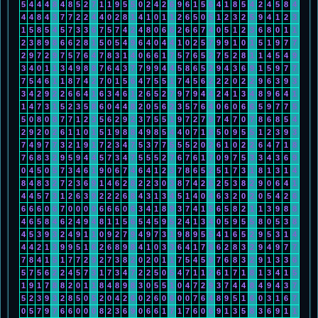
5
4
4
4
8
4
8
5
2
7
1
1
9
5
5
0
2
4
2
6
9
6
1
5
6
4
1
8
5
4
2
4
5
8
4
4
4
8
4
3
7
7
2
2
4
4
0
2
8
1
4
1
0
1
1
2
6
5
0
5
1
2
3
2
5
9
4
1
2
3
1
5
8
5
4
5
7
3
3
6
7
5
7
4
2
4
8
0
6
6
2
6
6
7
4
0
5
1
2
3
6
8
0
1
1
2
3
8
9
8
6
6
2
8
1
5
0
5
4
9
6
4
0
4
4
1
0
2
5
7
9
9
1
0
1
5
1
9
7
7
2
9
7
2
9
7
5
7
6
4
7
8
3
1
4
0
6
6
1
7
5
7
6
5
2
7
5
2
8
1
1
4
5
4
9
3
4
0
1
1
3
4
9
8
8
7
6
4
3
7
7
9
9
4
4
5
8
6
5
2
9
4
3
6
9
1
5
9
7
7
7
5
4
6
1
1
8
7
4
2
7
0
1
5
6
4
7
5
5
1
7
4
5
6
2
2
2
0
2
2
9
6
3
9
3
3
4
2
9
2
2
6
6
4
1
6
3
4
6
1
2
6
5
2
7
9
7
9
4
4
2
4
1
3
4
8
9
6
4
1
1
4
7
3
1
5
2
3
5
8
6
0
4
4
8
2
0
5
6
2
3
5
7
6
4
0
6
0
6
6
5
9
7
7
5
5
0
8
0
8
7
7
1
2
3
5
6
2
9
2
3
7
5
5
1
9
7
2
7
9
7
4
7
0
7
8
6
8
5
4
2
9
2
0
2
6
1
1
0
1
5
1
9
8
8
4
9
8
5
4
4
0
7
1
8
5
0
9
5
5
1
2
3
9
3
7
4
9
7
7
3
2
1
9
1
7
2
3
4
7
5
3
7
7
5
5
5
2
0
2
6
1
0
2
2
6
4
7
1
8
7
6
8
3
2
9
5
9
4
4
5
7
3
4
7
5
5
5
2
7
6
7
6
1
7
0
9
7
5
3
3
4
3
6
9
0
4
5
0
5
7
3
4
6
1
9
0
6
7
4
6
4
1
2
3
7
8
6
5
2
5
1
7
3
1
8
1
3
1
4
8
4
8
3
2
7
2
3
6
9
1
4
6
2
8
2
2
3
0
3
8
7
4
2
6
2
5
3
8
2
9
0
6
4
1
4
4
5
7
3
1
2
6
3
9
2
2
2
6
8
4
3
1
3
4
5
1
4
0
4
6
3
2
0
2
0
5
4
2
6
6
6
6
0
6
7
0
0
0
0
6
6
6
0
6
3
4
1
8
9
3
7
4
1
5
6
5
8
2
1
1
3
9
8
8
4
6
5
8
4
6
2
4
9
4
8
1
1
5
6
5
4
5
9
5
2
4
1
3
4
0
5
9
5
5
8
0
5
3
8
4
5
3
9
3
2
4
9
1
1
0
9
2
7
9
4
9
7
3
1
9
8
9
5
5
4
1
6
5
2
9
5
3
1
4
4
4
2
1
3
9
9
5
1
6
2
6
8
9
8
4
1
0
3
3
6
4
1
7
8
6
2
8
3
2
9
4
9
7
7
7
8
4
1
5
1
7
7
2
9
2
7
3
8
2
0
2
0
1
1
7
5
4
5
9
7
6
8
3
2
9
1
3
3
6
5
7
5
6
2
2
4
5
7
3
1
7
3
4
7
2
2
5
0
5
4
7
1
1
2
6
1
7
1
8
1
3
4
1
5
1
9
1
7
8
8
2
0
1
1
8
4
8
9
8
3
0
5
5
1
0
4
7
2
9
3
7
4
4
8
4
9
4
3
7
5
2
3
9
3
2
8
5
0
5
2
0
4
2
6
0
2
6
0
6
0
0
7
6
4
8
9
5
1
6
0
3
1
6
7
0
5
7
9
7
6
6
0
0
0
8
2
3
6
9
0
6
6
1
7
1
7
6
0
6
9
1
3
5
8
3
6
9
1
1