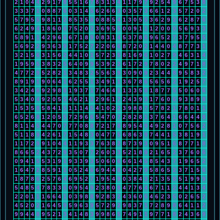
2
1
0
4
4
2
9
1
7
8
5
5
1
6
7
8
3
1
3
4
1
1
7
9
7
9
2
5
4
9
6
7
5
3
8
3
3
3
7
1
0
8
8
7
6
0
3
1
4
5
6
2
6
6
3
0
3
5
7
3
6
6
1
2
3
5
7
2
0
2
5
7
9
5
5
9
8
1
1
2
8
5
3
5
8
0
8
8
5
4
1
3
0
5
5
3
6
2
9
2
6
2
8
7
6
6
2
4
9
4
1
8
6
0
6
7
5
2
0
2
3
6
9
5
5
0
0
9
1
1
1
2
0
0
0
5
6
9
3
3
5
8
9
1
1
4
2
9
6
6
6
7
1
8
9
0
8
3
1
4
5
3
7
8
6
9
6
5
2
7
3
7
9
5
5
5
6
9
2
2
9
3
6
3
9
1
7
5
2
7
2
2
0
6
6
8
7
2
0
2
1
4
4
0
4
8
7
7
3
1
3
2
1
5
6
3
1
5
6
2
4
4
1
0
1
5
7
2
3
5
8
1
6
9
6
1
0
2
7
9
4
6
3
1
4
1
9
5
9
5
3
8
3
2
5
6
4
0
9
9
5
3
9
2
2
6
1
7
2
9
7
8
0
2
2
4
9
7
1
8
4
7
7
2
9
5
2
8
2
1
3
4
8
3
2
5
5
6
3
9
3
0
9
0
9
2
3
4
4
8
9
5
8
3
2
8
9
1
9
1
9
0
6
4
1
6
2
5
5
1
3
4
9
1
1
3
6
7
8
6
5
6
5
6
2
1
9
2
5
7
3
4
2
4
6
9
2
9
8
8
1
9
3
7
1
7
4
6
4
1
1
3
3
5
8
1
8
7
7
5
5
0
6
0
6
5
3
4
0
4
9
2
0
5
5
4
6
2
1
3
2
9
6
1
7
2
4
3
9
3
1
7
6
0
6
9
3
8
9
8
1
5
3
5
8
5
8
4
1
5
1
1
1
4
5
4
1
0
2
2
3
9
8
8
7
5
7
8
2
1
7
8
0
1
1
6
5
2
6
8
1
2
0
5
5
7
2
9
6
6
5
4
7
0
7
2
8
2
8
1
3
7
6
4
1
6
6
4
4
8
8
1
1
4
5
4
4
7
0
7
7
7
0
8
8
7
2
1
7
8
8
9
5
4
9
4
9
2
8
1
0
7
5
6
2
5
1
1
8
9
4
2
6
1
7
1
5
4
8
3
0
4
7
7
5
6
8
6
3
9
7
4
4
1
5
3
8
1
9
1
1
1
7
2
9
9
1
0
4
4
1
1
9
3
3
7
6
3
8
2
8
7
3
9
3
0
9
5
1
6
8
7
7
1
8
8
6
6
5
2
4
3
7
2
9
3
5
0
7
7
2
6
0
3
3
5
2
1
8
9
2
1
6
5
2
3
7
6
0
6
0
9
4
1
5
5
3
1
9
1
9
3
3
9
3
5
0
6
0
6
6
6
1
4
5
8
5
4
3
7
1
9
6
5
2
1
6
4
7
2
8
5
9
1
1
0
5
2
4
6
6
9
4
4
8
0
4
2
7
9
5
8
6
5
2
3
7
1
5
6
1
8
7
8
6
2
5
7
6
4
6
9
5
2
7
1
9
5
4
9
0
3
8
4
3
2
1
3
5
8
5
1
9
9
9
5
4
8
5
4
7
8
3
3
6
0
9
5
4
9
2
3
8
0
8
4
7
7
6
4
6
7
1
1
2
4
4
1
3
4
2
2
0
1
1
1
6
6
4
1
0
3
9
8
8
9
2
8
3
2
4
3
6
0
6
4
6
2
3
5
0
2
6
5
2
4
5
2
0
2
1
6
4
5
9
5
9
6
3
9
5
7
2
9
2
9
8
3
7
1
7
2
8
9
8
6
4
1
1
2
9
9
4
4
8
9
5
2
1
3
4
1
4
8
3
9
9
8
6
5
7
4
9
1
1
9
7
7
1
8
2
4
3
6
9