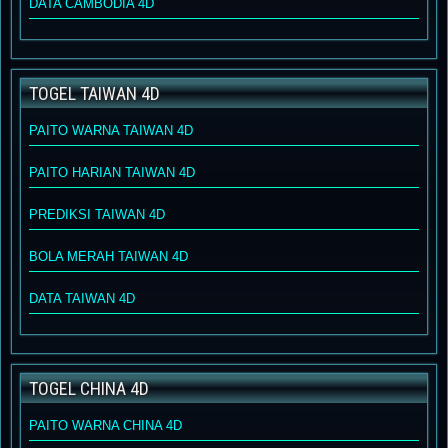
DATA CAMBODIA 4D
TOGEL TAIWAN 4D
PAITO WARNA TAIWAN 4D
PAITO HARIAN TAIWAN 4D
PREDIKSI TAIWAN 4D
BOLA MERAH TAIWAN 4D
DATA TAIWAN 4D
TOGEL CHINA 4D
PAITO WARNA CHINA 4D