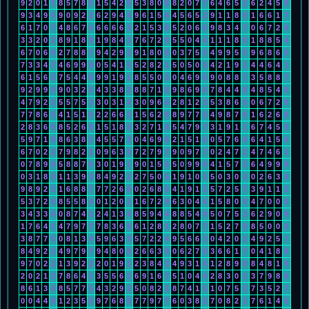
9
2
0
1
1
8
5
7
8
6
1
5
4
2
6
5
3
8
0
8
8
2
0
7
7
6
4
6
5
2
6
2
4
5
9
9
3
4
9
4
9
0
9
2
2
6
2
9
4
4
9
6
1
5
6
4
5
6
5
2
9
1
1
8
9
1
6
6
1
7
6
1
7
0
7
4
8
6
7
4
6
6
6
6
3
2
1
5
3
8
5
2
0
6
6
9
8
3
4
7
0
6
7
2
9
3
3
2
0
2
8
9
1
8
9
1
9
8
4
3
7
6
7
2
9
5
5
0
4
4
1
1
1
8
9
1
8
8
5
4
6
7
0
6
6
2
7
8
8
7
9
4
2
9
2
9
1
8
0
8
0
3
7
5
3
4
9
9
5
5
9
6
8
6
5
7
3
3
4
7
4
6
9
9
9
0
5
4
1
5
5
2
8
2
1
5
0
5
0
5
4
2
1
9
1
4
4
6
4
1
6
1
5
6
2
7
5
4
4
8
9
9
1
9
1
8
5
5
0
5
0
4
6
9
6
9
0
8
8
7
3
5
8
8
7
9
2
9
9
9
9
0
3
2
5
4
3
3
8
2
8
8
7
1
8
9
8
6
9
6
7
8
4
4
8
4
8
5
4
9
4
7
9
2
2
5
5
7
5
3
3
0
3
1
4
3
0
9
6
6
2
8
1
2
3
5
3
8
6
5
0
6
7
2
9
7
7
8
6
5
4
1
5
1
6
2
2
6
6
3
1
5
6
2
8
8
9
7
7
5
4
9
8
7
6
1
6
2
6
8
2
8
3
6
9
8
5
2
6
8
1
5
1
8
9
3
2
7
1
8
5
4
7
9
7
3
1
9
1
1
6
7
4
5
9
5
9
7
1
8
8
6
3
8
2
4
5
5
7
3
0
4
6
9
6
2
1
5
1
6
0
5
7
6
4
6
4
1
5
6
6
7
0
2
2
7
9
8
2
1
0
9
6
3
9
7
2
7
9
7
9
0
9
7
7
0
2
4
7
2
4
7
4
6
1
0
7
8
9
8
5
8
8
7
6
3
0
1
9
1
9
0
1
5
6
5
0
9
9
9
4
1
5
7
3
6
4
9
9
9
0
3
1
8
9
1
1
3
9
3
8
4
9
2
2
2
7
5
0
5
1
9
1
0
1
5
0
3
0
3
0
2
6
3
9
9
8
9
2
2
1
6
8
8
7
7
7
2
6
8
0
2
6
8
5
4
1
9
1
1
5
7
2
5
7
3
9
1
1
2
5
3
7
2
9
8
5
5
8
4
0
1
2
0
2
1
6
7
2
9
6
3
0
4
4
1
5
8
0
8
4
7
0
0
0
3
4
3
3
6
0
8
7
4
2
2
4
1
3
4
8
5
9
4
4
8
8
5
4
9
5
0
7
5
3
6
2
9
0
9
1
7
6
4
1
4
7
9
7
7
7
8
3
6
9
6
1
2
8
1
2
8
0
7
7
1
5
2
7
9
8
5
0
0
0
3
8
7
7
5
0
8
1
3
4
5
9
6
3
9
5
7
2
2
4
9
5
6
6
3
0
4
2
0
2
4
9
2
5
7
8
4
9
2
2
4
9
7
9
7
9
4
8
0
8
2
6
6
3
9
0
6
2
7
9
3
6
6
1
7
0
4
1
8
9
9
7
0
2
2
1
3
9
2
2
2
0
1
9
1
2
3
8
4
3
4
9
3
1
4
1
2
8
9
8
8
4
8
1
9
2
0
2
1
3
7
8
6
4
1
3
5
5
6
2
6
9
1
6
7
5
1
0
4
4
2
8
3
0
3
3
7
9
8
8
8
6
1
3
4
8
5
7
7
5
4
3
2
9
2
5
0
8
2
1
8
7
4
1
5
1
0
7
5
3
7
3
5
2
7
0
0
4
4
8
1
2
3
5
8
9
7
6
8
5
7
7
9
7
7
6
0
3
8
2
7
0
8
2
1
7
6
1
4
5