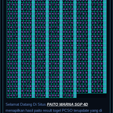
6
7
6
5
2
4
2
9
2
2
9
5
0
0
0
5
7
3
4
7
6
4
4
6
1
7
0
0
8
8
7
7
3
0
3
2
9
1
8
9
8
7
1
0
1
9
1
5
3
8
7
6
3
7
1
4
4
7
2
9
2
3
5
4
9
0
8
2
6
8
1
0
3
0
3
0
8
8
2
1
2
8
8
3
2
8
4
5
4
9
2
9
7
0
7
7
7
9
1
1
9
6
1
5
6
2
6
2
7
9
5
4
8
4
3
3
4
2
1
3
5
5
6
4
1
0
5
6
8
5
0
5
8
0
8
0
0
4
6
1
4
1
4
4
8
4
4
4
6
1
0
3
0
2
2
8
9
4
7
2
9
5
7
6
4
8
0
2
2
4
3
6
7
7
5
7
4
1
7
8
7
5
0
2
2
8
4
5
5
1
0
7
7
5
3
3
1
6
1
7
1
4
2
9
2
1
6
9
0
9
0
6
1
4
5
6
6
0
7
7
0
0
1
2
3
7
5
7
8
6
0
5
3
4
7
8
9
3
3
6
3
2
4
2
6
5
8
7
4
2
9
8
0
2
2
3
7
9
1
1
0
3
6
5
2
4
2
6
7
4
0
8
5
7
3
4
6
4
7
2
5
2
1
5
6
5
4
8
8
7
3
7
6
0
6
7
2
6
9
6
6
9
4
9
4
9
0
0
3
3
0
4
9
1
1
0
9
2
6
8
6
8
8
7
6
6
3
8
9
8
7
3
2
8
1
6
5
1
6
7
4
0
3
7
1
0
9
9
4
4
4
7
2
0
2
9
1
9
3
3
8
1
4
3
7
1
1
1
2
3
4
5
5
1
6
7
3
0
8
8
3
5
8
7
6
1
7
0
0
0
3
3
1
5
6
1
9
5
7
3
4
9
9
9
9
4
8
6
0
6
2
9
1
6
7
6
1
2
2
4
4
2
9
7
7
2
0
4
6
1
1
0
0
7
7
3
4
0
9
9
2
6
8
5
4
2
7
9
5
5
1
3
9
2
2
5
0
3
5
8
7
5
4
1
5
7
2
7
4
2
8
7
8
4
3
4
0
3
3
6
2
4
8
1
9
5
8
0
8
8
7
0
8
9
8
5
5
6
6
3
2
7
0
7
7
0
3
8
0
8
8
3
5
9
5
0
9
2
3
5
8
1
8
6
5
2
5
5
9
5
8
0
7
2
9
0
4
0
7
7
4
7
2
1
3
0
4
1
3
4
2
8
1
6
7
7
0
5
8
4
6
8
9
5
5
9
0
0
5
5
3
9
1
1
2
1
0
0
8
8
0
3
8
2
1
6
0
1
8
9
6
4
9
4
4
5
3
9
0
9
4
6
7
1
8
8
9
1
1
2
3
2
5
4
9
1
5
9
0
9
8
7
6
5
2
2
0
7
7
5
4
5
3
6
9
3
7
0
8
8
8
1
7
0
7
0
4
8
4
3
2
6
4
2
6
7
5
6
7
4
6
1
8
3
2
9
1
9
5
5
8
7
9
4
4
6
9
4
7
2
5
7
6
1
7
1
7
0
4
4
6
3
5
9
5
9
1
9
8
8
0
4
9
7
7
2
8
8
4
3
3
7
0
4
4
6
9
6
4
1
7
1
0
2
2
Selamat Datang Di Situs
PAITO WARNA SGP 4D
menapilkan hasil paito result togel PCSO terupdate yang di