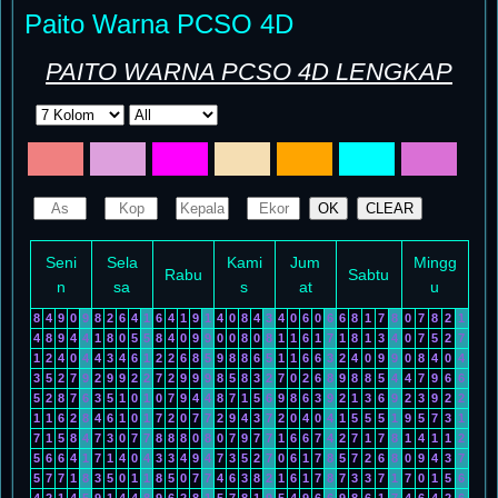
Paito Warna PCSO 4D
PAITO WARNA PCSO 4D LENGKAP
Seni
Sela
Kami
Jum
Mingg
Rabu
Sabtu
n
sa
s
at
u
8
4
9
0
9
8
2
6
4
1
6
4
1
9
1
4
0
8
4
3
4
0
6
0
6
6
8
1
7
8
0
7
8
2
1
4
8
9
4
4
1
8
0
5
5
8
4
0
9
9
0
0
8
0
8
1
1
6
1
7
1
8
1
3
4
0
7
5
2
7
1
2
4
0
4
4
3
4
6
1
2
2
6
8
5
9
8
8
6
5
1
1
6
6
3
2
4
0
9
9
0
8
4
0
4
3
5
2
7
9
2
9
9
2
2
7
2
9
9
9
8
5
8
3
2
7
0
2
6
8
9
8
8
5
4
4
7
9
6
6
5
2
8
7
6
3
5
1
0
1
0
7
9
4
4
8
7
1
5
6
9
8
6
3
9
2
1
3
6
9
2
3
9
2
2
1
1
6
2
8
4
6
1
0
1
7
2
0
7
7
2
9
4
3
7
2
0
4
0
4
1
5
5
5
1
9
5
7
3
1
7
1
5
8
4
7
3
0
7
7
8
8
8
0
8
0
7
9
7
7
1
6
6
7
4
2
7
1
7
8
1
4
1
1
2
5
6
6
4
1
7
1
4
0
4
3
3
4
9
4
7
3
5
2
7
0
6
1
7
8
5
7
2
6
8
0
9
4
3
7
5
7
7
1
8
3
5
0
1
1
8
5
0
7
7
4
6
3
8
2
1
6
1
7
8
7
3
3
7
1
7
0
1
5
6
4
2
1
4
5
9
1
4
4
8
9
6
2
8
1
5
7
8
1
9
5
4
9
6
6
9
8
6
1
7
4
6
4
2
6