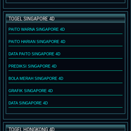
TOGEL SINGAPORE 4D
PAITO WARNA SINGAPORE 4D
PAITO HARIAN SINGAPORE 4D
DATA PAITO SINGAPORE 4D
PREDIKSI SINGAPORE 4D
BOLA MERAH SINGAPORE 4D
GRAFIK SINGAPORE 4D
DATA SINGAPORE 4D
TOGEL HONGKONG 4D