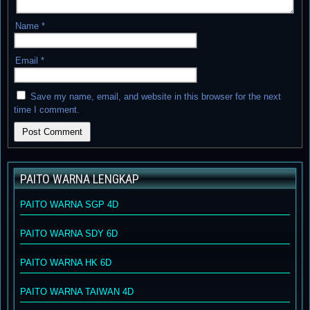
Name
*
Email
*
Save my name, email, and website in this browser for the next
time I comment.
PAITO WARNA LENGKAP
PAITO WARNA SGP 4D
PAITO WARNA SDY 6D
PAITO WARNA HK 6D
PAITO WARNA TAIWAN 4D