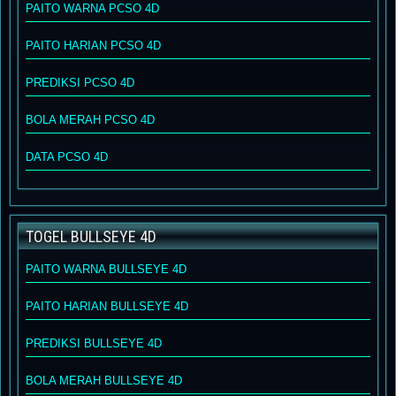
PAITO WARNA PCSO 4D
PAITO HARIAN PCSO 4D
PREDIKSI PCSO 4D
BOLA MERAH PCSO 4D
DATA PCSO 4D
TOGEL BULLSEYE 4D
PAITO WARNA BULLSEYE 4D
PAITO HARIAN BULLSEYE 4D
PREDIKSI BULLSEYE 4D
BOLA MERAH BULLSEYE 4D