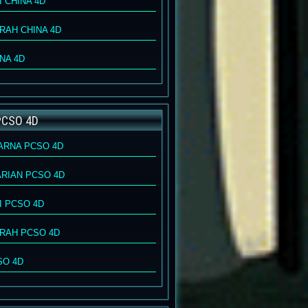
I CHINA 4D
RAH CHINA 4D
NA 4D
PCSO 4D
ARNA PCSO 4D
ARIAN PCSO 4D
I PCSO 4D
RAH PCSO 4D
SO 4D