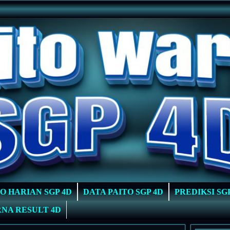
O HARIAN SGP 4D
DATA PAITO SGP 4D
PREDIKSI SG
RNA RESULT 4D