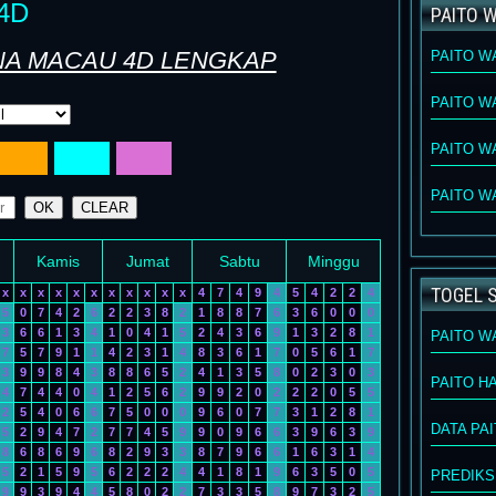
4D
PAITO 
NA MACAU 4D LENGKAP
PAITO W
PAITO W
PAITO W
PAITO W
Kamis
Jumat
Sabtu
Minggu
TOGEL 
x
x
x
x
x
x
x
x
x
x
x
4
7
4
9
4
5
4
2
2
4
5
0
7
4
2
6
2
2
3
8
2
1
8
8
7
6
3
6
0
0
0
3
6
6
1
3
4
1
0
4
1
5
2
4
3
6
9
1
3
2
8
1
PAITO W
7
5
7
9
1
1
4
2
3
1
4
8
3
6
1
7
0
5
6
1
7
3
9
9
8
4
3
8
8
6
5
2
4
1
3
5
8
0
2
3
0
3
PAITO H
4
7
4
4
0
4
1
2
5
6
2
9
9
2
0
2
2
2
0
5
5
2
5
4
0
6
6
7
5
0
0
0
9
6
0
7
7
3
1
2
8
1
DATA PA
5
2
9
4
7
2
7
7
4
5
9
9
0
9
6
6
3
9
6
3
9
8
6
8
6
9
6
8
2
9
3
3
8
7
9
6
6
1
6
3
1
4
5
2
1
5
9
5
6
2
2
2
4
4
1
8
1
9
6
3
5
0
5
PREDIKS
9
9
3
9
4
4
5
8
0
2
2
7
3
3
5
8
9
7
3
2
5