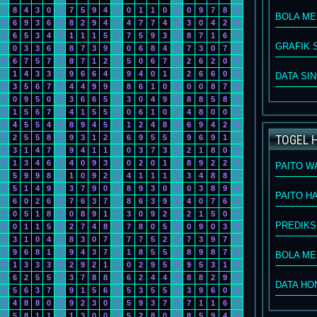
7
8
4
3
0
3
7
5
9
4
4
0
1
1
0
1
0
9
7
8
6
BOLA ME
9
6
9
3
6
9
8
2
9
4
4
4
7
7
4
2
3
0
4
2
6
3
6
5
3
4
7
1
1
1
5
6
7
5
9
3
3
8
7
1
6
7
GRAFIK 
7
0
3
3
6
9
8
7
3
9
3
0
6
8
4
3
7
3
0
7
7
9
6
7
5
7
3
8
7
1
2
3
5
0
6
7
4
2
6
2
0
2
7
1
4
3
3
6
9
6
6
4
1
9
4
0
1
1
2
6
6
0
6
DATA SI
8
3
5
6
7
4
4
4
9
9
9
8
6
1
0
1
0
0
8
7
6
2
0
9
5
0
5
3
6
6
5
2
3
0
4
9
4
8
8
5
8
4
8
1
5
6
7
4
4
1
5
5
1
0
6
1
0
1
4
8
0
0
0
4
4
5
5
4
9
8
9
4
5
9
1
2
4
8
3
6
9
4
2
6
TOGEL 
5
2
5
5
8
4
9
3
1
2
3
6
9
5
5
1
9
6
9
1
1
8
3
1
4
7
2
9
4
1
1
2
0
3
7
3
1
2
1
8
0
8
3
1
3
4
6
1
4
0
9
3
3
0
2
0
1
1
8
9
2
2
4
PAITO W
3
5
9
9
8
8
1
0
9
2
2
4
1
1
1
2
3
4
8
8
7
3
5
1
4
9
4
3
7
9
0
9
8
9
3
0
3
0
3
8
9
8
PAITO H
2
6
0
2
6
8
7
6
3
7
1
8
6
3
9
3
4
0
7
6
4
6
0
5
1
8
9
0
8
9
1
1
3
0
9
2
2
2
1
5
0
5
PREDIKS
5
0
1
1
5
6
2
7
4
8
3
7
8
0
5
5
0
9
0
3
3
3
3
1
0
4
4
8
3
0
7
7
7
7
5
2
7
7
3
9
7
7
4
9
6
8
1
9
9
4
3
7
1
1
8
5
5
1
8
9
8
7
6
BOLA M
8
1
3
3
3
6
2
9
2
1
3
0
2
9
5
5
9
5
3
1
4
5
6
2
5
5
1
3
7
8
8
7
6
2
4
4
8
8
8
2
9
2
DATA HO
4
5
6
3
7
1
9
1
5
6
2
5
3
5
5
1
3
9
6
0
6
3
4
8
8
0
8
9
2
3
0
3
5
9
3
7
1
7
1
1
6
7
3
5
8
1
1
2
1
3
0
0
0
5
2
8
0
8
8
5
9
4
4