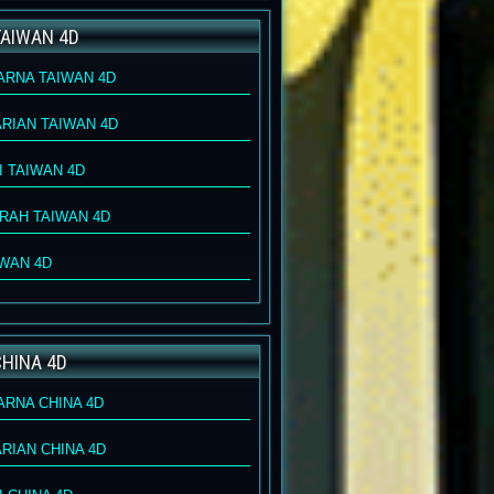
TAIWAN 4D
ARNA TAIWAN 4D
ARIAN TAIWAN 4D
I TAIWAN 4D
RAH TAIWAN 4D
IWAN 4D
CHINA 4D
ARNA CHINA 4D
ARIAN CHINA 4D