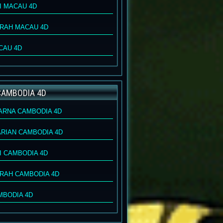
I MACAU 4D
RAH MACAU 4D
CAU 4D
CAMBODIA 4D
ARNA CAMBODIA 4D
ARIAN CAMBODIA 4D
I CAMBODIA 4D
RAH CAMBODIA 4D
MBODIA 4D