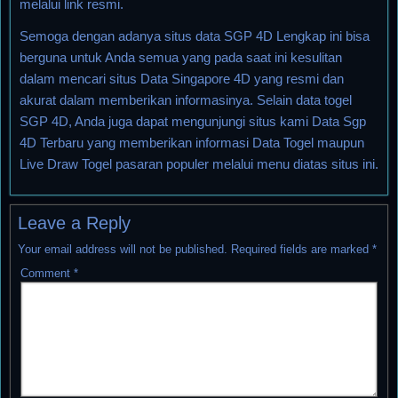
melalui link resmi.
Semoga dengan adanya situs data SGP 4D Lengkap ini bisa
berguna untuk Anda semua yang pada saat ini kesulitan
dalam mencari situs Data Singapore 4D yang resmi dan
akurat dalam memberikan informasinya. Selain data togel
SGP 4D, Anda juga dapat mengunjungi situs kami Data Sgp
4D Terbaru yang memberikan informasi Data Togel maupun
Live Draw Togel pasaran populer melalui menu diatas situs ini.
Leave a Reply
Your email address will not be published.
Required fields are marked
*
Comment
*