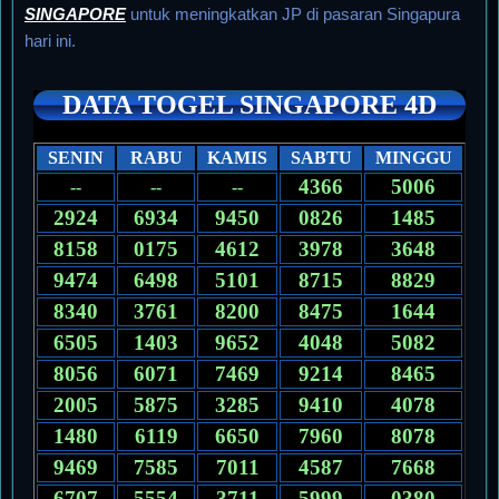
SINGAPORE
untuk meningkatkan JP di pasaran Singapura
hari ini.