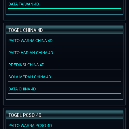
DATA TAIWAN 4D
TOGEL CHINA 4D
PAITO WARNA CHINA 4D
PAITO HARIAN CHINA 4D
PREDIKSI CHINA 4D
BOLA MERAH CHINA 4D
DATA CHINA 4D
TOGEL PCSO 4D
PAITO WARNA PCSO 4D