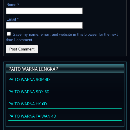
Name
*
Email
*
Save my name, email, and website in this browser for the next
time I comment.
PAITO WARNA LENGKAP
PAITO WARNA SGP 4D
PAITO WARNA SDY 6D
PAITO WARNA HK 6D
PAITO WARNA TAIWAN 4D