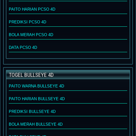
PAITO HARIAN PCSO 4D
PREDIKSI PCSO 4D
BOLA MERAH PCSO 4D
DATA PCSO 4D
TOGEL BULLSEYE 4D
PAITO WARNA BULLSEYE 4D
PAITO HARIAN BULLSEYE 4D
PREDIKSI BULLSEYE 4D
BOLA MERAH BULLSEYE 4D